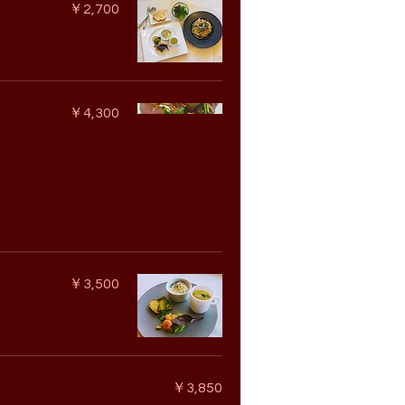
￥2,700
￥4,300
￥3,500
￥3,850