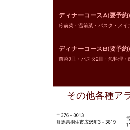
ディナーコースA(要予約)
冷前菜・温前菜・パスタ・メイン
ディナーコースB(要予約)
前菜3皿・パスタ2皿・魚料理・
​その他各種
〒376－0013
​群馬県桐生市広沢町3－3819
1