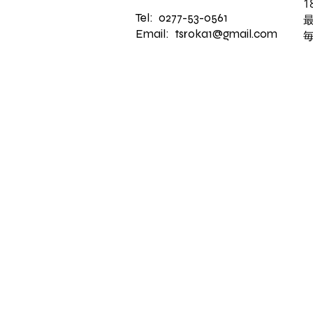
1
Tel: 0277-53-0561
​
Email: tsroka1@gmail.com