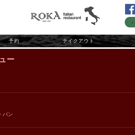
r
予約
テイクアウト
ュー
・パン